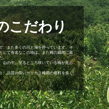
のこだわり
て、また多くの川と湖を持っています。そ
として有名なこの地は、また梅の栽培に最
た。
、山の中、至るところ咲いている梅が見ら
り、品質の良いカリカリ梅用の原料を多く