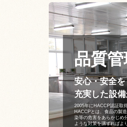
品質管
安心・安全を
充実した設備
2005年にHACCP認
HACCPとは、食品の製
染等の危害をあらかじめ
ような対策を講ずればよ