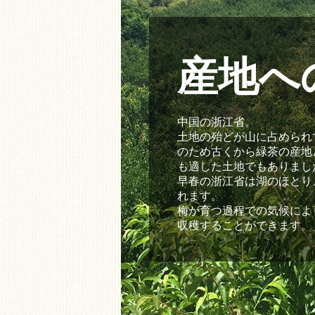
産地へ
中国の浙江省。
土地の殆どが山に占められ
のため古くから緑茶の産地
も適した土地でもありまし
早春の浙江省は湖のほとり
れます。
梅が育つ過程での気候によ
収穫することができます。